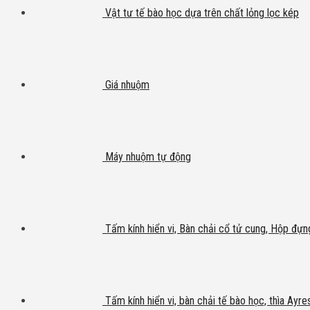
Vật tư tế bào học dựa trên chất lỏng lọc kép
Giá nhuộm
Máy nhuộm tự động
Tấm kính hiển vi, Bàn chải cổ tử cung, Hộp đựn
Tấm kính hiển vi, bàn chải tế bào học, thìa Ayre