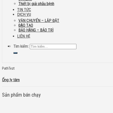
Thiết bị giải phẫu bệnh
TIN TỨC
DỊCH VỤ
VẬN CHUYỂN – LẮP ĐẶT
ĐÀO TẠO
BẢO HÀNG – BẢO TRÌ
LIÊN HỆ
Tìm kiếm:
PathTezt
Ống ly tâm
Sản phẩm bán chạy