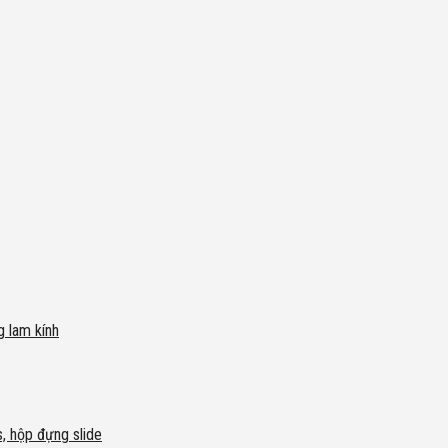
g lam kính
s, hộp đựng slide