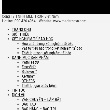
Công Ty TNHH MEDITRON Việt Nam
Hotline: 090.426.4964 - Website: www.meditronvn.com
TRANG CHỦ
GIỚI THIỆU
XÉT NGHIỆM TẾ BÀO HỌC
Hóa chất trong xét nghiệm tế bào
Vật tư tiêu hao trong xét nghiệm tế bào
Thiết bị trong xét nghiệm tế bào
DANH MỤC SẢN PHẨM
PathTezt®
EasyVial™
Biolevox™
Xerthra™
OTHERS
Thiết bị giải phẫu bệnh
TIN TỨC
DỊCH VỤ
VẬN CHUYỂN – LẮP ĐẶT
ĐÀO TẠO
BẢO HÀNG – BẢO TRÌ