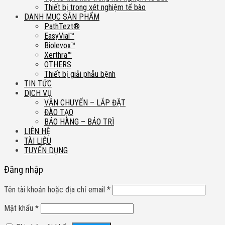
Thiết bị trong xét nghiệm tế bào
DANH MỤC SẢN PHẨM
PathTezt®
EasyVial™
Biolevox™
Xerthra™
OTHERS
Thiết bị giải phẫu bệnh
TIN TỨC
DỊCH VỤ
VẬN CHUYỂN – LẮP ĐẶT
ĐÀO TẠO
BẢO HÀNG – BẢO TRÌ
LIÊN HỆ
TÀI LIỆU
TUYỂN DỤNG
Đăng nhập
Tên tài khoản hoặc địa chỉ email
*
Mật khẩu
*