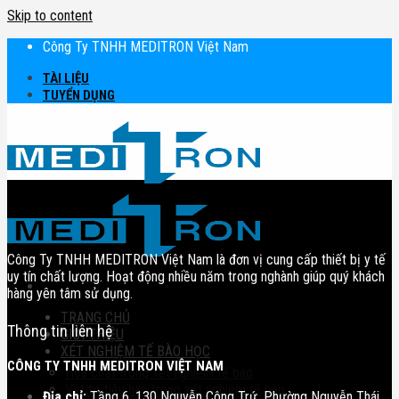
Skip to content
Công Ty TNHH MEDITRON Việt Nam
TÀI LIỆU
TUYỂN DỤNG
Công Ty TNHH MEDITRON Việt Nam là đơn vị cung cấp thiết bị y tế
uy tín chất lượng. Hoạt động nhiều năm trong nghành giúp quý khách
hàng yên tâm sử dụng.
TRANG CHỦ
Thông tin liên hệ
GIỚI THIỆU
XÉT NGHIỆM TẾ BÀO HỌC
CÔNG TY TNHH MEDITRON VIỆT NAM
Hóa chất trong xét nghiệm tế bào
Vật tư tiêu hao trong xét nghiệm tế bào
Địa chỉ:
Tầng 6, 130 Nguyễn Công Trứ, Phường Nguyễn Thái