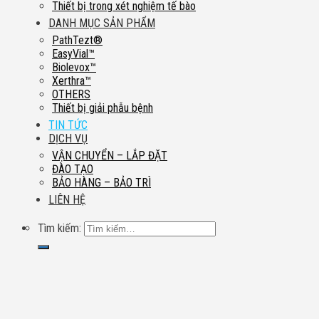
Thiết bị trong xét nghiệm tế bào
DANH MỤC SẢN PHẨM
PathTezt®
EasyVial™
Biolevox™
Xerthra™
OTHERS
Thiết bị giải phẫu bệnh
TIN TỨC
DỊCH VỤ
VẬN CHUYỂN – LẮP ĐẶT
ĐÀO TẠO
BẢO HÀNG – BẢO TRÌ
LIÊN HỆ
Tìm kiếm: