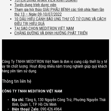
TUYỂN DỤNG NHÂN VIÊN KINH DOANH
Tuyển dụng trình dược viên
Tham gia hội thảo GIẢI PHẨU BỆNH các tỉnh phía Nam lần
thứ 13 – Ngày 09-10/07/2022
10 DẤU HIỆU CẢNH BÁO UNG THƯ CỔ TỬ CUNG VÀ CÁCH
ĐIỀU TRỊ HIỆU QUẢ
TẠI SAO CHỌN MEDITRON VIỆT NAM
CHẶNG ĐƯỜNG VÀ ĐỊNH HƯỚNG PHÁT TRIỂN
Công Ty TNHH MEDITRON Việt Nam là đơn vị cung cấp thiết bị y tế
uy tín chất lượng. Hoạt động nhiều năm trong nghành giúp quý khách
hàng yên tâm sử dụng.
Thông tin liên hệ
CÔNG TY TNHH MEDITRON VIỆT NAM
Địa chỉ:
Tầng 6, 130 Nguyễn Công Trứ, Phường Nguyễn Thái
Bình, Quận 1, TP. Hồ Chí Minh
Điện thoại/ Zalo:
090.426.4964