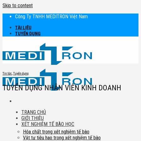
Skip to content
Công Ty TNHH MEDITRON Việt Nam
TÀI LIỆU
TUYỂN DỤNG
Tin tức
,
Tuyển dụng
TUYỂN DỤNG NHÂN VIÊN KINH DOANH
TRANG CHỦ
GIỚI THIỆU
XÉT NGHIỆM TẾ BÀO HỌC
Hóa chất trong xét nghiệm tế bào
Vật tư tiêu hao trong xét nghiệm tế bào