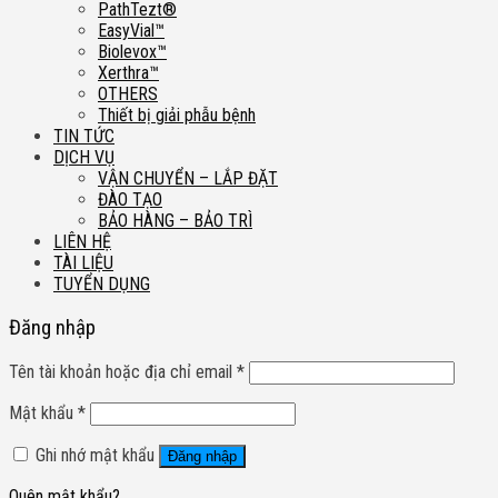
PathTezt®
EasyVial™
Biolevox™
Xerthra™
OTHERS
Thiết bị giải phẫu bệnh
TIN TỨC
DỊCH VỤ
VẬN CHUYỂN – LẮP ĐẶT
ĐÀO TẠO
BẢO HÀNG – BẢO TRÌ
LIÊN HỆ
TÀI LIỆU
TUYỂN DỤNG
Đăng nhập
Tên tài khoản hoặc địa chỉ email
*
Mật khẩu
*
Ghi nhớ mật khẩu
Đăng nhập
Quên mật khẩu?