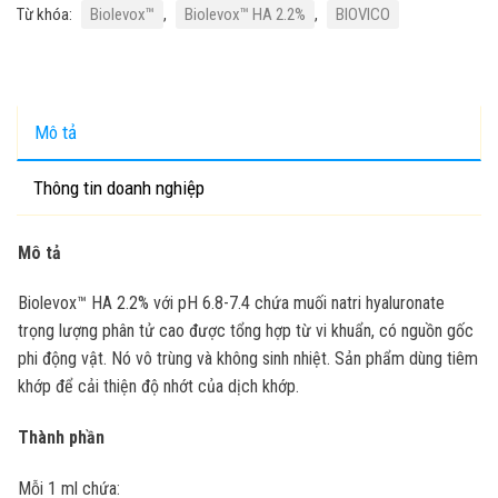
Từ khóa:
Biolevox™
,
Biolevox™ HA 2.2%
,
BIOVICO
Mô tả
Thông tin doanh nghiệp
Mô tả
Biolevox™ HA 2.2% với pH 6.8-7.4 chứa muối natri hyaluronate
trọng lượng phân tử cao được tổng hợp từ vi khuẩn, có nguồn gốc
phi động vật. Nó vô trùng và không sinh nhiệt. Sản phẩm dùng tiêm
khớp để cải thiện độ nhớt của dịch khớp.
Thành phần
Mỗi 1 ml chứa: