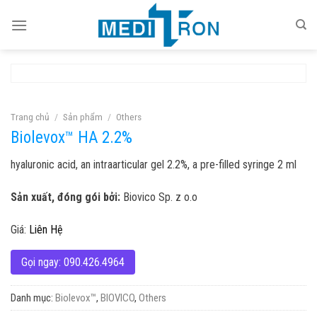
Skip
to
content
Trang chủ
/
Sản phẩm
/
Others
Biolevox™ HA 2.2%
hyaluronic acid, an intraarticular gel 2.2%, a pre-filled syringe 2 ml
Sản xuất, đóng gói bởi:
Biovico Sp. z o.o
Giá:
Liên Hệ
Gọi ngay: 090.426.4964
Danh mục:
Biolevox™
,
BIOVICO
,
Others