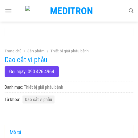
Skip
to
content
Trang chủ
/
Sản phẩm
/
Thiết bị giải phẫu bệnh
Dao cắt vi phẫu
Gọi ngay: 090.426.4964
Danh mục:
Thiết bị giải phẫu bệnh
Từ khóa:
Dao cắt vi phẫu
Mô tả