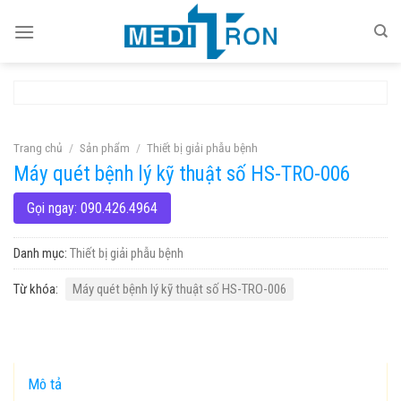
Skip
to
content
Trang chủ
/
Sản phẩm
/
Thiết bị giải phẫu bệnh
Máy quét bệnh lý kỹ thuật số HS-TRO-006
Gọi ngay: 090.426.4964
Danh mục:
Thiết bị giải phẫu bệnh
Từ khóa:
Máy quét bệnh lý kỹ thuật số HS-TRO-006
Mô tả