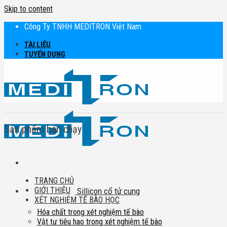
Skip to content
Công Ty TNHH MEDITRON Việt Nam
TÀI LIỆU
TUYỂN DỤNG
Sản phẩm bán chạy
TRANG CHỦ
GIỚI THIỆU
Sillicon cổ tử cung
XÉT NGHIỆM TẾ BÀO HỌC
Hóa chất trong xét nghiệm tế bào
Vật tư tiêu hao trong xét nghiệm tế bào