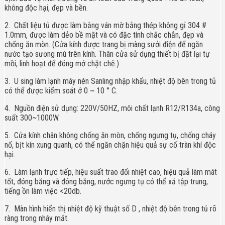
không độc hại, đẹp và bền.
2.
Chất liệu tủ được làm bằng ván mờ bằng thép không gỉ 304 #
1.0mm, được làm dẻo bề mặt và có đặc tính chắc chắn, đẹp và
chống ăn mòn. (Cửa kính được trang bị màng sưởi điện để ngăn
nước tạo sương mù trên kính. Thân cửa sử dụng thiết bị đặt lại tự
mồi, linh hoạt để đóng mở chặt chẽ.)
3.
U
sing làm lạnh máy nén Sanling nhập khẩu, nhiệt độ bên trong tủ
có thể được kiểm soát ở 0 ~ 10 ° C.
4.
Nguồn
điện sử dụng: 220V/50HZ, môi chất lạnh R12/R134a, công
suất 300~1000W.
5.
Cửa
kính chân không chống ăn mòn, chống ngưng tụ, chống cháy
nổ, bịt kín xung quanh, có thể ngăn chặn hiệu quả sự cố tràn khí độc
hại.
6. Làm lạnh
trực
tiếp, hiệu suất trao đổi nhiệt cao, hiệu quả làm mát
tốt, đóng băng và đóng băng, nước ngưng tụ có thể xả tập trung,
tiếng ồn làm việc <20db.
7. Màn hình hiển thị nhiệt độ kỹ thuật số
D
, nhiệt độ bên trong tủ rõ
ràng trong nháy mắt.