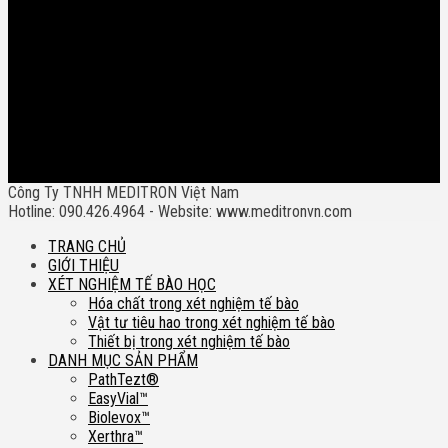
Công Ty TNHH MEDITRON Việt Nam
Hotline: 090.426.4964 - Website: www.meditronvn.com
TRANG CHỦ
GIỚI THIỆU
XÉT NGHIỆM TẾ BÀO HỌC
Hóa chất trong xét nghiệm tế bào
Vật tư tiêu hao trong xét nghiệm tế bào
Thiết bị trong xét nghiệm tế bào
DANH MỤC SẢN PHẨM
PathTezt®
EasyVial™
Biolevox™
Xerthra™