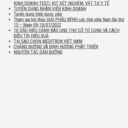
KINH DOANH TEST/ KIT XÉT NGHIỆM, VẬT TƯ Y TẾ
TUYỂN DỤNG NHÂN VIÊN KINH DOANH
Tuyển dụng trình dược viên
Tham gia hội thảo GIẢI PHẨU BỆNH các tỉnh phía Nam lần thứ
13 – Ngày 09-10/07/2022
10 DẤU HIỆU CẢNH BÁO UNG THƯ CỔ TỬ CUNG VÀ CÁCH
ĐIỀU TRỊ HIỆU QUẢ
TẠI SAO CHỌN MEDITRON VIỆT NAM
CHẶNG ĐƯỜNG VÀ ĐỊNH HƯỚNG PHÁT TRIỂN
NGUYÊN TẮC DẪN ĐƯỜNG