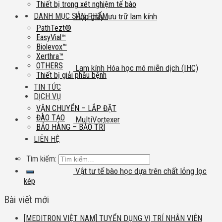
Thiết bị trong xét nghiệm tế bào
DANH MỤC SẢN PHẨM
Hộp giấy lưu trữ lam kính
PathTezt®
EasyVial™
Biolevox™
Xerthra™
OTHERS
Lam kính Hóa học mô miễn dịch (IHC)
Thiết bị giải phẫu bệnh
TIN TỨC
DỊCH VỤ
VẬN CHUYỂN – LẮP ĐẶT
ĐÀO TẠO
MultiVortexer
BẢO HÀNG – BẢO TRÌ
LIÊN HỆ
Tìm kiếm:
Vật tư tế bào học dựa trên chất lỏng lọc
kép
Bài viết mới
[MEDITRON VIỆT NAM] TUYỂN DỤNG VỊ TRÍ NHÂN VIÊN