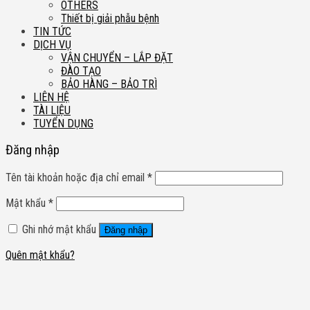
OTHERS
Thiết bị giải phẫu bệnh
TIN TỨC
DỊCH VỤ
VẬN CHUYỂN – LẮP ĐẶT
ĐÀO TẠO
BẢO HÀNG – BẢO TRÌ
LIÊN HỆ
TÀI LIỆU
TUYỂN DỤNG
Đăng nhập
Tên tài khoản hoặc địa chỉ email
*
Mật khẩu
*
Ghi nhớ mật khẩu
Đăng nhập
Quên mật khẩu?